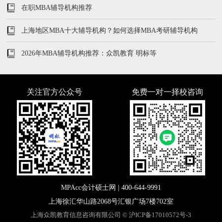
在职MBA辅导机构推荐
上海地区MBA十大辅导机构？如何选择MBA考研辅导机构
2026年MBA辅导机构推荐：众凯教育 明标等
关注官方公众号
免费一对一择校咨询
MPAcc会计硕士网 |
400-644-9991
上海徐汇华山路2068号汇银广场7楼702室
上海众凯教育信息咨询有限公司 ©
沪ICP备17010572号-3