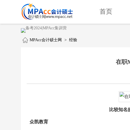
首页
MPAcc会计硕士网
>
经验
在职
比较知名的
众凯教育