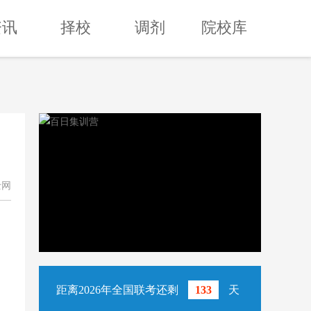
资讯
择校
调剂
院校库
士网
距离2026年全国联考还剩
133
天