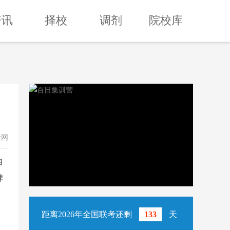
资讯
择校
调剂
院校库
士网
自
碑
距离2026年全国联考还剩
133
天