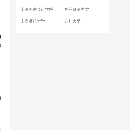
院
上海国家会计学院
华东政法大学
：
上海师范大学
苏州大学
分
课
，
）
目