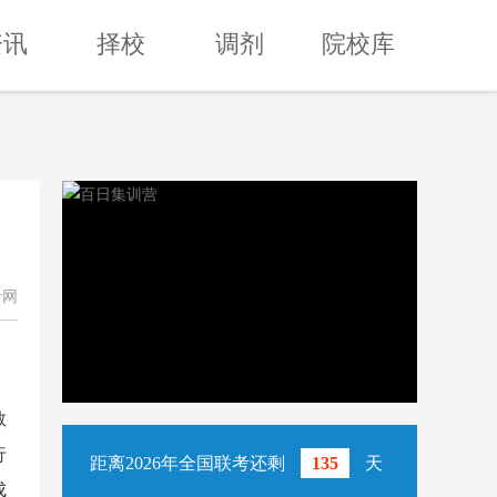
资讯
择校
调剂
院校库
报考网
教
行
距离2026年全国联考还剩
135
天
成