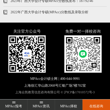
2023年广西大学会计专硕MPAcc分数线发布：187/92/46
2022年广西大学会计专硕(MPAcc)分数线及录取分析
关注官方公众号
免费一对一择校咨询
MPAcc会计硕士网 |
400-644-9991
上海徐汇华山路2068号汇银广场7楼702室
上海众凯教育信息咨询有限公司 ©
沪ICP备17010572号-3
MPAcc报考
MPAcc报考
MPAcc资讯
MPAcc资讯
MPAcc择校
MPAcc择校
在线咨询
在线咨询