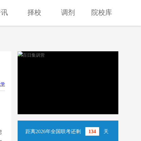
资讯
择校
调剂
院校库
大学
距离2026年全国联考还剩
134
天
想