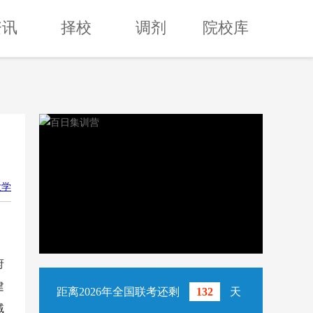
资讯
择校
调剂
院校库
大学
府
建
距离2026年全国联考还剩
132
天
域