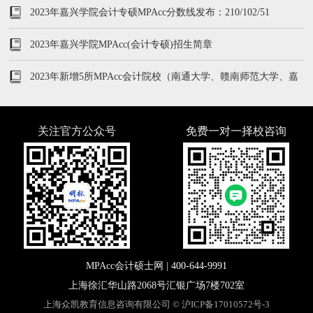
2023年嘉兴学院会计专硕MPAcc分数线发布：210/102/51
2023年嘉兴学院MPAcc(会计专硕)招生简章
2023年新增5所MPAcc会计院校（南通大学、赣南师范大学、嘉
兴学院等）
关注官方公众号
免费一对一择校咨询
MPAcc会计硕士网 |
400-644-9991
上海徐汇华山路2068号汇银广场7楼702室
上海众凯教育信息咨询有限公司 ©
沪ICP备17010572号-3