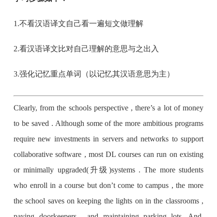
1.不看汉语译文自己看一遍短文做理解
2.看汉语译文比对自己理解的意思与之出入
3.强化记忆重点单词（以记忆其汉语意思为主）
Clearly, from the schools perspective , there’s a lot of money
to be saved . Although some of the more ambitious programs
require new investments in servers and networks to support
collaborative software , most DL courses can run on existing
or minimally upgraded(升级)systems . The more students
who enroll in a course but don’t come to campus , the more
the school saves on keeping the lights on in the classrooms ,
paying doorkeepers , and maintaining parking lots. And,