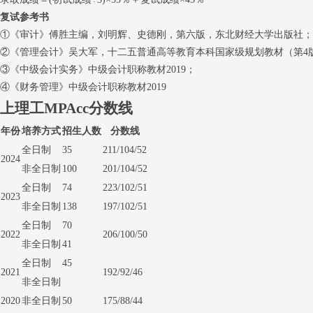
复试参考书
①《审计》傅胜主编，刘明辉、史德刚，第六版，东北财经大学出版社；
②《管理会计》吴大军，十二五普通高等教育本科国家级规划教材（第4
③《中级会计实务》中级会计职称教材2019；
④《财务管理》中级会计职称教材2019
上理工MPAcc分数线
年份
培养方式
招生人数
分数线
全日制
35
211/104/52
2024
非全日制
100
201/104/52
全日制
74
223/102/51
2023
非全日制
138
197/102/51
全日制
70
2022
206/100/50
非全日制
41
全日制
45
2021
192/92/46
非全日制
2020
非全日制
50
175/88/44