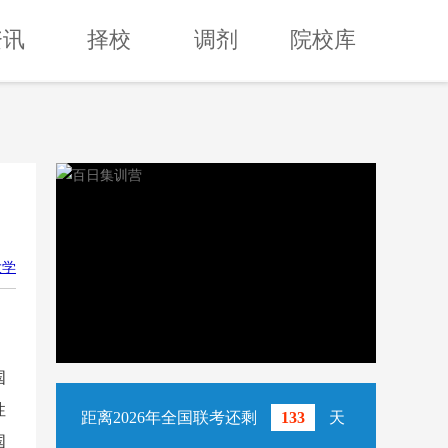
资讯
择校
调剂
院校库
大学
国
性
距离2026年全国联考还剩
133
天
国