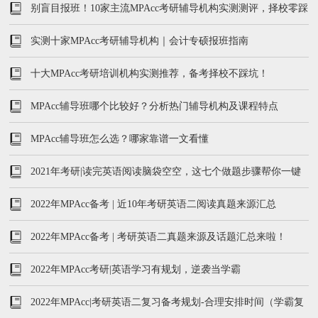
别盲目报班！10家主流MPAcc考研辅导机构实测测评，择校零踩
坑
实测十家MPAcc考研辅导机构｜会计专硕报班指南
十大MPAcc考研培训机构实测推荐，备考择校不踩坑！
MPAcc辅导班哪个比较好？分析热门辅导机构及课程特点
MPAcc辅导班怎么选？哪家靠谱一文看懂
2021年考研|读完英语阅读脑袋空空，这七个做题步骤帮你一键
解决！
2022年MPAcc备考 | 近10年考研英语二阅读真题来源汇总
2022年MPAcc备考 | 考研英语二真题来源及话题汇总来啦！
2022年MPAcc考研|英语学习有规划，逆袭当学霸
2022年MPAcc|考研英语二复习备考规划-合理安排时间（学霸复