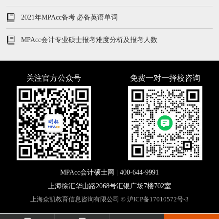
2021年MPAcc备考|必备英语单词
MPAcc会计专业硕士报考难度分析及报考人数
关注官方公众号
免费一对一择校咨询
MPAcc会计硕士网 |
400-644-9991
上海徐汇华山路2068号汇银广场7楼702室
上海众凯教育信息咨询有限公司 ©
沪ICP备17010572号-3