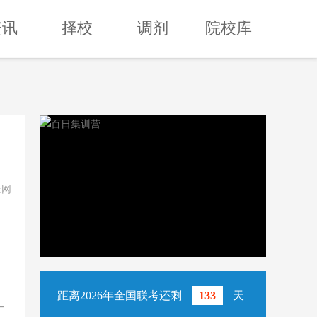
资讯
择校
调剂
院校库
士网
距离2026年全国联考还剩
133
天