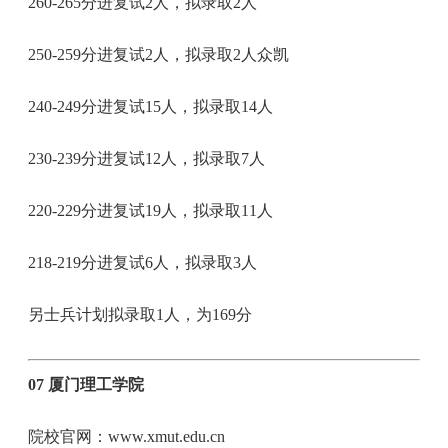
260-265分进复试2人，拟录取2人
250-259分进复试2人，拟录取2人众凯
240-249分进复试15人，拟录取14人
230-239分进复试12人，拟录取7人
220-229分进复试19人，拟录取11人
218-219分进复试6人，拟录取3人
另士兵计划拟录取1人，为169分
07 厦门理工学院
院校官网：www.xmut.edu.cn