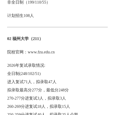
非全日制（199/110/55）
计划招生108人
02 福州大学（211）
院校官网：www.fzu.edu.cn
2026年复试录取情况:
全日制(248/102/51)
进入复试71人，拟录取47人
拟录取最高分277分，最低分248分
270-277分进复试3人，拟录取3人
260-269分进复试18人，拟录取15人
250-259分进复试40人，拟录取25人众凯