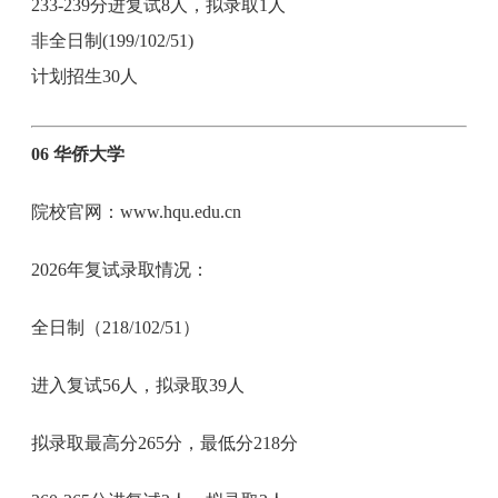
233-239分进复试8人，拟录取1人
非全日制(199/102/51)
计划招生30人
06 华侨大学
院校官网：www.hqu.edu.cn
2026年复试录取情况：
全日制（218/102/51）
进入复试56人，拟录取39人
拟录取最高分265分，最低分218分