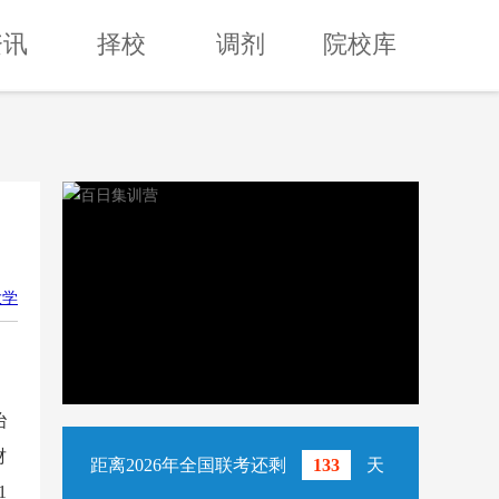
资讯
择校
调剂
院校库
大学
冶
财
距离2026年全国联考还剩
133
天
1