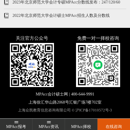
2023年北京师范大学会计专硕MPAcc分数线发布：247/120/60
2022年北京师范大学会计硕士MPAcc招生人数及分数线
关注官方公众号
免费一对一择校咨询
MPAcc会计硕士网 |
400-644-9991
上海徐汇华山路2068号汇银广场7楼702室
上海众凯教育信息咨询有限公司 ©
沪ICP备17010572号-3
MPAcc报考
MPAcc报考
MPAcc资讯
MPAcc资讯
MPAcc择校
MPAcc择校
在线咨询
在线咨询