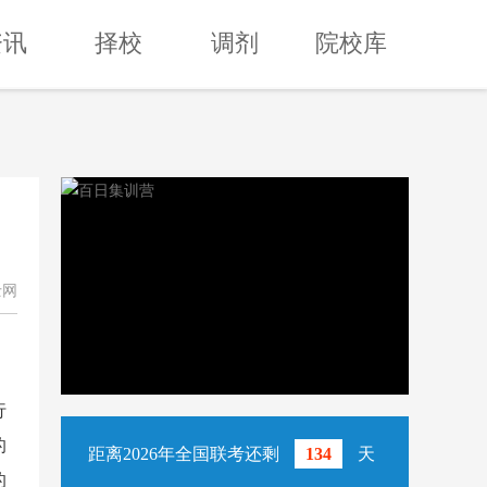
资讯
择校
调剂
院校库
士网
行
的
距离2026年全国联考还剩
134
天
的