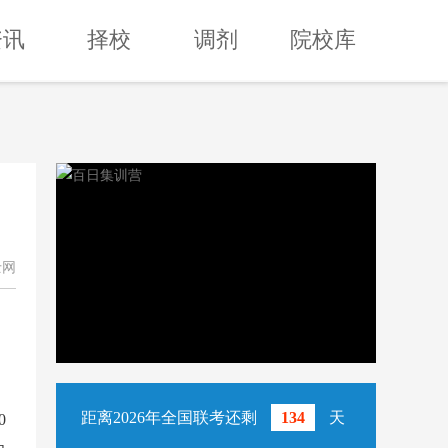
资讯
择校
调剂
院校库
士网
距离2026年全国联考还剩
134
天
0