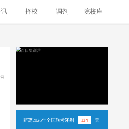
资讯
择校
调剂
院校库
士网
距离2026年全国联考还剩
134
天