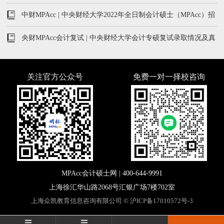
中财MPAcc | 中央财经大学2022年全日制会计硕士（MPAcc）招
生简章
央财MPAcc会计复试 | 中央财经大学会计专硕复试录取情况及真
题汇总
关注官方公众号
免费一对一择校咨询
MPAcc会计硕士网 |
400-644-9991
上海徐汇华山路2068号汇银广场7楼702室
上海众凯教育信息咨询有限公司 ©
沪ICP备17010572号-3