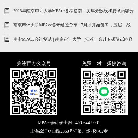
2023年南京审计大学MPAcc备考指南：历年分数线和复试内容分
析
南京审计大学MPAcc备考经验分享 | 7月才开始复习，应届一战
上岸
南审MPAcc会计复试 | 南京审计大学（江苏）会计专硕复试内容
及真题汇总
关注官方公众号
免费一对一择校咨询
MPAcc会计硕士网 |
400-644-9991
上海徐汇华山路2068号汇银广场7楼702室