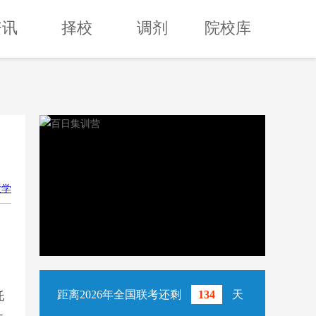
资讯
择校
调剂
院校库
大学
距离2026年全国联考还剩
134
天
托