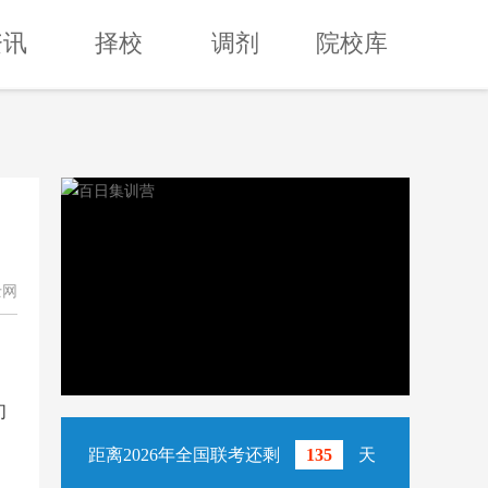
资讯
择校
调剂
院校库
士网
们
距离2026年全国联考还剩
135
天