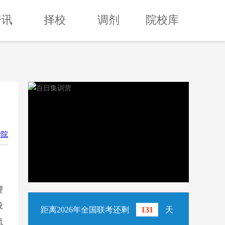
资讯
择校
调剂
院校库
学院
理
设
距离2026年全国联考还剩
131
天
流