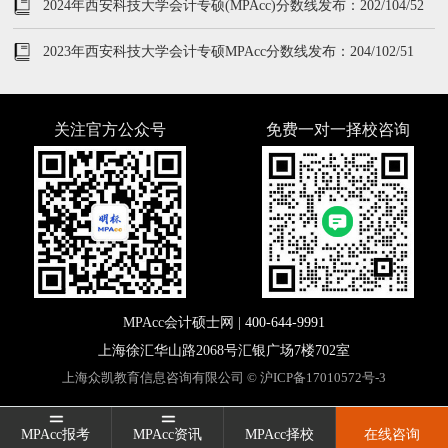
2024年西安科技大学会计专硕(MPAcc)分数线发布：202/104/52
2023年西安科技大学会计专硕MPAcc分数线发布：204/102/51
关注官方公众号
免费一对一择校咨询
MPAcc会计硕士网 |
400-644-9991
上海徐汇华山路2068号汇银广场7楼702室
上海众凯教育信息咨询有限公司 ©
沪ICP备17010572号-3
MPAcc报考
MPAcc报考
MPAcc资讯
MPAcc资讯
MPAcc择校
MPAcc择校
在线咨询
在线咨询