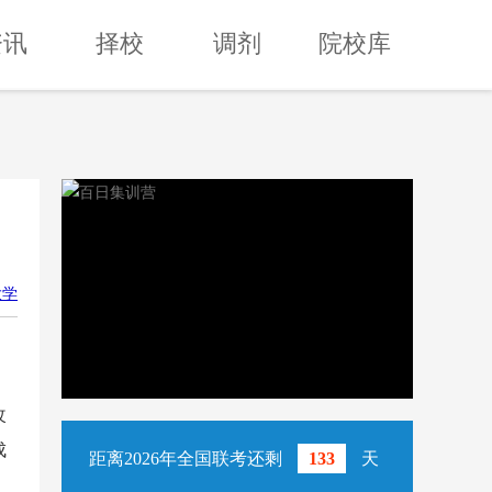
资讯
择校
调剂
院校库
大学
改
成
距离2026年全国联考还剩
133
天