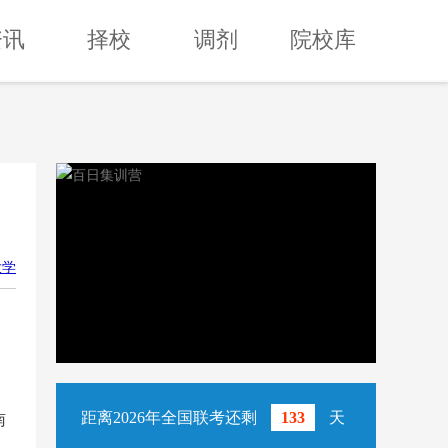
资讯
择校
调剂
院校库
大学
距离2026年全国联考还剩
133
天
南