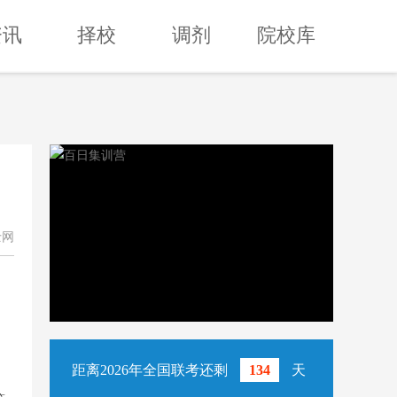
资讯
择校
调剂
院校库
士网
，
距离2026年全国联考还剩
134
天