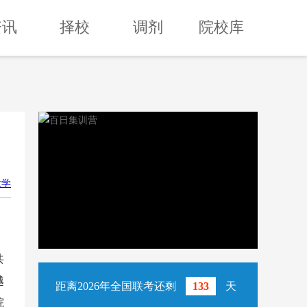
资讯
择校
调剂
院校库
大学
共
越
距离2026年全国联考还剩
133
天
院