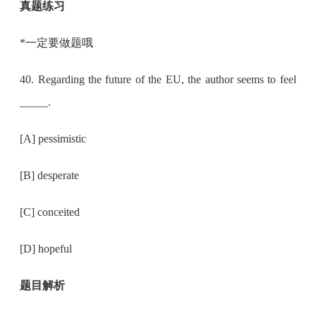
真题练习
*一定要做题哦
40. Regarding the future of the EU, the author seems to feel
_____.
[A] pessimistic
[B] desperate
[C] conceited
[D] hopeful
题目解析