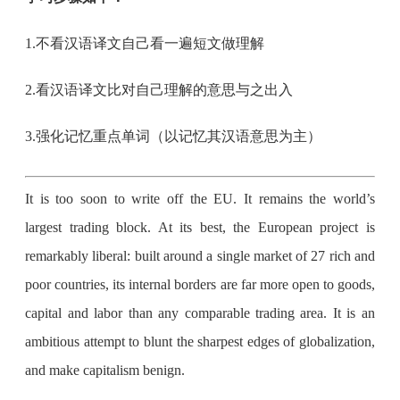
1.不看汉语译文自己看一遍短文做理解
2.看汉语译文比对自己理解的意思与之出入
3.强化记忆重点单词（以记忆其汉语意思为主）
It is too soon to write off the EU. It remains the world’s
largest trading block. At its best, the European project is
remarkably liberal: built around a single market of 27 rich and
poor countries, its internal borders are far more open to goods,
capital and labor than any comparable trading area. It is an
ambitious attempt to blunt the sharpest edges of globalization,
and make capitalism benign.