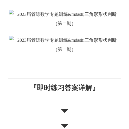
『
即时练习答案详解
』
◥◤
◥◤