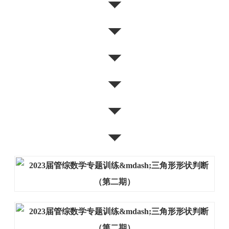
◥◤
◥◤
◥◤
◥◤
◥◤
◥◤