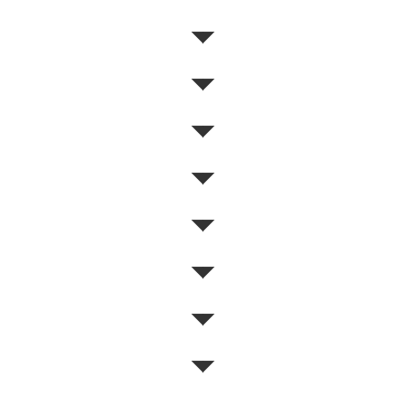
◥◤
◥◤
◥◤
◥◤
◥◤
◥◤
◥◤
◥◤