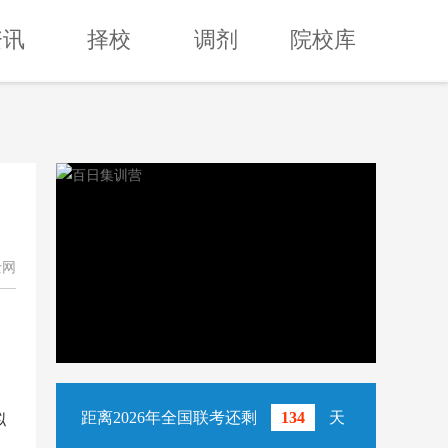
资讯
择校
调剂
院校库
士网
距离2026年全国联考还剩
134
天
拟