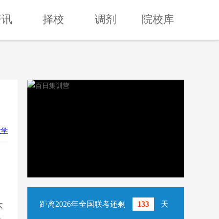
资讯
择校
调剂
院校库
大学
距离2026年全国联考还剩
133
天
大