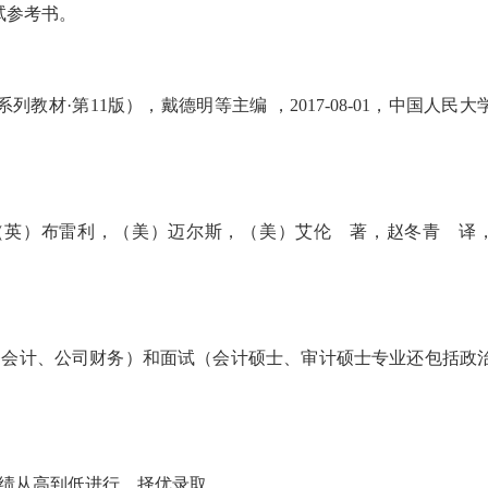
试参考书。
材·第11版），戴德明等主编 ，2017-08-01，中国人民大
（英）布雷利，（美）迈尔斯，（美）艾伦 著，赵冬青 译
务会计、公司财务）和面试（会计硕士、审计硕士专业还包括政
成绩从高到低进行，择优录取。