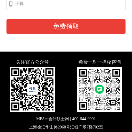
手机
免费领取
关注官方公众号
免费一对一择校咨询
MPAcc会计硕士网 |
400-644-9991
上海徐汇华山路2068号汇银广场7楼702室