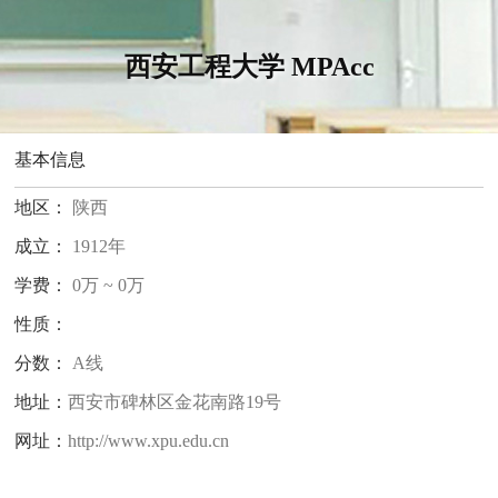
西安工程大学 MPAcc
基本信息
地区：
陕西
成立：
1912年
学费：
0万 ~ 0万
性质：
分数：
A线
地址：
西安市碑林区金花南路19号
网址：
http://www.xpu.edu.cn