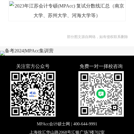
部分图文源自网络，如有侵权联系删除
关注官方公众号
免费一对一择校咨询
MPAcc会计硕士网 |
400-644-9991
上海徐汇华山路2068号汇银广场7楼702室