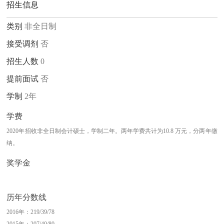
招生信息
类别
非全日制
接受调剂
否
招生人数
0
提前面试
否
学制
2年
学费
2020年招收非全日制会计硕士，学制二年。两年学费共计为10.8 万元，分两年缴
纳。
奖学金
历年分数线
2016年：219/39/78